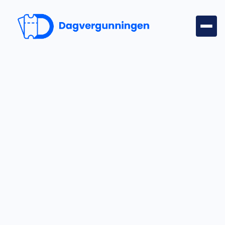
Tickets & evenementen
Zo gebruik je Dagvergunningen Tickets voor
viswedstrijden, kermissen of andere activiteiten. Van
tickettypes tot scannen aan de poort.