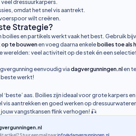
 veel dressuurkarpers.
ssies, omdat het snel vis aantrekt.
 voerspoor wilt creëren.
ste Strategie?
 boilies en partikels werkt vaak het best. Gebruik bi
k op te bouwen
en voeg daarna enkele
boilies toe als
 werelden: veel activiteit op de stek én een selectie
dagvergunning eenvoudig via
dagvergunningen.nl
en te
 beste werkt!
l ‘beste’ aas. Boilies zijn ideaal voor grote karpers en
snel vis aantrekken en goed werken op dressuurwateren
 jouw vangstkansen flink verhogen! 🎣
gvergunningen.nl
it artikel? Stuur een mail naar
info@dagvergunningen.nl