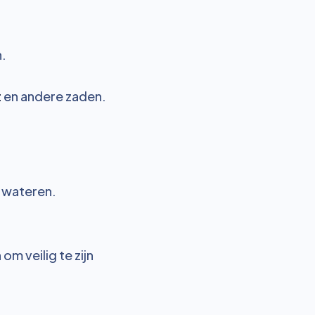
n.
t
en andere zaden.
e wateren.
m veilig te zijn