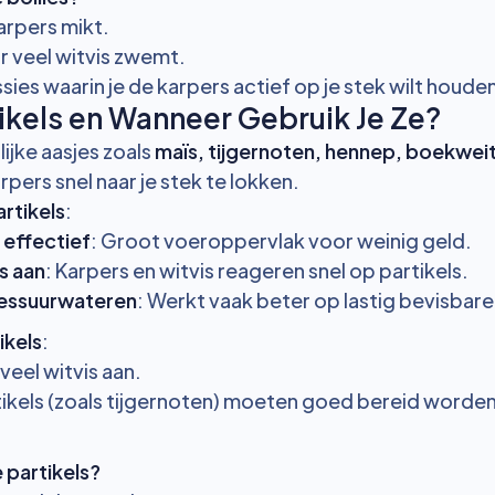
karpers mikt.
 veel witvis zwemt.
ssies waarin je de karpers actief op je stek wilt houde
tikels en Wanneer Gebruik Je Ze?
rlijke aasjes zoals
maïs, tijgernoten, hennep, boekwei
rpers snel naar je stek te lokken.
rtikels
:
effectief
: Groot voeroppervlak voor weinig geld.
is aan
: Karpers en witvis reageren snel op partikels.
essuurwateren
: Werkt vaak beter op lastig bevisbar
ikels
:
veel witvis aan.
kels (zoals tijgernoten) moeten goed bereid worden o
 partikels?