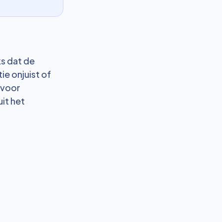
s dat de
e onjuist of
 voor
it het
Bekijk alle blogs