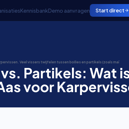
Start direct
nisaties
Kennisbank
Demo aanvragen
arpervissen. Veel vissers twijfelen tussen boilies en partikels (zoals maï
 vs. Partikels: Wat i
Aas voor Karpervis