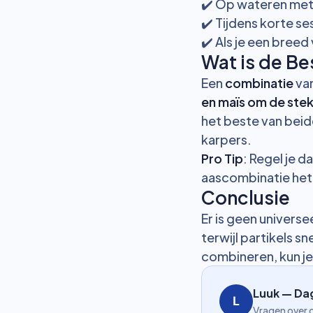
✔️ Op wateren met
✔️ Tijdens korte se
✔️ Als je een breed
Wat is de Be
Een
combinatie
van
en maïs om de ste
het beste van beide
karpers.
Pro Tip
: Regel je 
aascombinatie het
Conclusie
Er is geen universee
terwijl partikels 
combineren, kun je
Luuk — Da
Vragen over d