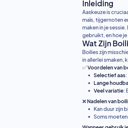
Inleiding
Aaskeuze is cruciaa
maïs, tijgernoten 
maken in je sessie.
gebruikt, en hoe j
Wat Zijn Boi
Boilies zijn missch
in allerlei smaken,
✅
Voordelen van bo
Selectief aas
:
Lange houdba
Veel variatie
:
❌
Nadelen van boil
Kan duur zijn b
Soms moeten 
Wanneer gebruik je