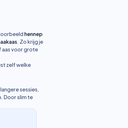
jvoorbeeld
hennep
 haakaas
. Zo krijg je
f aas voor grote
st zelf welke
 langere sessies,
. Door slim te