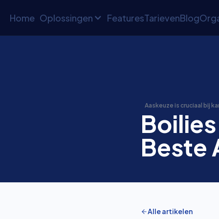
Home
Oplossingen
Features
Tarieven
Blog
Orga
Aaskeuze is cruciaal bij k
Boilies
Beste 
Alle artikelen