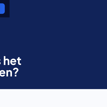
s het
sen?