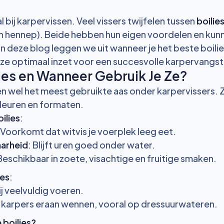
l bij karpervissen. Veel vissers twijfelen tussen
boilie
en hennep). Beide hebben hun eigen voordelen en kunn
 In deze blog leggen we uit wanneer je het beste boilie
e ze optimaal inzet voor een succesvolle karpervangst
lies en Wanneer Gebruik Je Ze?
ien wel het meest gebruikte aas onder karpervissers. Z
 kleuren en formaten.
ilies
:
 Voorkomt dat witvis je voerplek leeg eet.
arheid
: Blijft uren goed onder water.
 Beschikbaar in zoete, visachtige en fruitige smaken.
ies
:
ij veelvuldig voeren.
karpers eraan wennen, vooral op dressuurwateren.
 boilies?