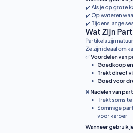
✔️ Als je op grote 
✔️ Op wateren waar
✔️ Tijdens lange se
Wat Zijn Par
Partikels zijn natuu
Ze zijn ideaal om ka
✅
Voordelen van pa
Goedkoop en 
Trekt direct v
Goed voor dr
❌
Nadelen van part
Trekt soms te 
Sommige parti
voor karper.
Wanneer gebruik je