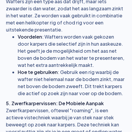
Wafters zijn een type aas dat drijft, maar iets
zwaarder is dan water, zodat het aas langzaam zinkt
in het water. Ze worden vaak gebruikt in combinatie
met een helikopter rig of chod rig voor een
uitstekende presentatie.
Voordelen
: Wafters worden vaak gekozen
door karpers die selectief zijn in hun aaskeuze.
Het geeft je de mogelijkheid om het aas net
boven de bodem van het water te presenteren,
wat het extra aantrekkelijk maakt.
Hoe te gebruiken
: Gebruik een rig waarbij de
wafter niet helemaal naar de bodem zinkt, maar
net boven de bodem zweeft. Dit trekt karpers
die actief op zoek zijn naar voer op de bodem.
5. Zwerfkarpervissen: De Mobiele Aanpak
Zwerfkarpervissen, oftewel "roaming", is een
actieve vistechniek waarbij je van stek naar stek
beweegt op zoek naar karpers. Deze techniek kan
vooral nuttig zijn als je in een groot of ondiep water