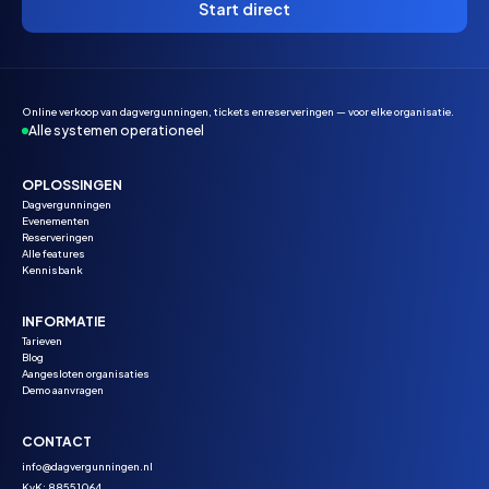
Start direct
Online verkoop van dagvergunningen, tickets enreserveringen — voor elke organisatie.
Alle systemen operationeel
OPLOSSINGEN
Dagvergunningen
Evenementen
Reserveringen
Alle features
Kennisbank
INFORMATIE
Tarieven
Blog
Aangesloten organisaties
Demo aanvragen
CONTACT
info@dagvergunningen.nl
KvK: 88551064