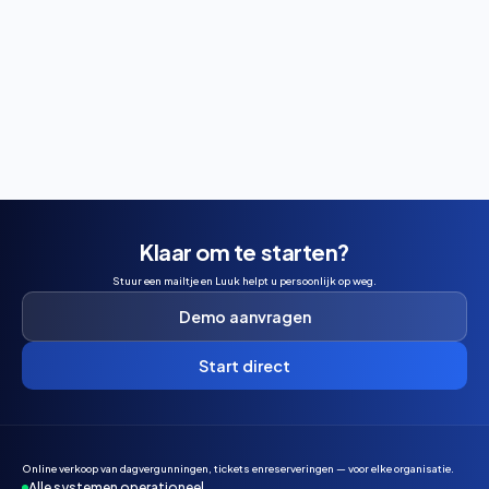
Wil je padel spelen in Maasbree? Ontdek hoe je een
baan boekt, wat het kost en wanneer je het beste kunt
reserveren.
Klaar om te starten?
Stuur een mailtje en Luuk helpt u persoonlijk op weg.
Demo aanvragen
Start direct
Online verkoop van dagvergunningen, tickets enreserveringen — voor elke organisatie.
Alle systemen operationeel