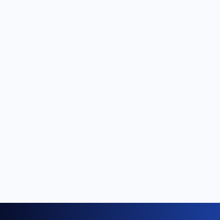
Wil je padel spelen in Swalmen? Ontdek hoe je een
baan boekt, wat het kost en wanneer je het beste kunt
reserveren.
Reservering
Wil je padel spelen in Maasbree? Ontdek hoe je een
baan boekt, wat het kost en wanneer je het beste kunt
reserveren.