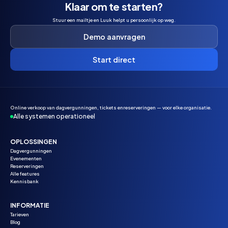
Klaar om te starten?
Stuur een mailtje en Luuk helpt u persoonlijk op weg.
Demo aanvragen
Start direct
Online verkoop van dagvergunningen, tickets enreserveringen — voor elke organisatie.
Alle systemen operationeel
OPLOSSINGEN
Dagvergunningen
Evenementen
Reserveringen
Alle features
Kennisbank
INFORMATIE
Tarieven
Blog