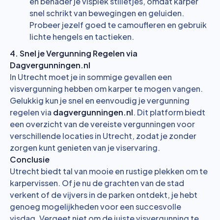
en benader je visplek stilletjes, omdat karper
snel schrikt van bewegingen en geluiden.
Probeer jezelf goed te camoufleren en gebruik
lichte hengels en tactieken.
4. Snel je Vergunning Regelen via
Dagvergunningen.nl
In Utrecht moet je in sommige gevallen een
visvergunning hebben om karper te mogen vangen.
Gelukkig kun je snel en eenvoudig je vergunning
regelen via
dagvergunningen.nl
. Dit platform biedt
een overzicht van de vereiste vergunningen voor
verschillende locaties in Utrecht, zodat je zonder
zorgen kunt genieten van je viservaring.
Conclusie
Utrecht biedt tal van mooie en rustige plekken om te
karpervissen. Of je nu de grachten van de stad
verkent of de vijvers in de parken ontdekt, je hebt
genoeg mogelijkheden voor een succesvolle
visdag. Vergeet niet om de juiste visvergunning te