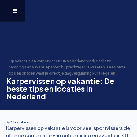
Op vakantie én karpervissen? In Nederland vind je talloze
campings en vakantieparken bij prachtige viswateren. Lees onze
tips en ontdek waar je direct je dagvergunning kunt regelen.
Karpervissen op vakantie: De
beste tips en locaties in
Nederland
Alle artikelen
Karpervissen op vakantie is voor veel sportvissers de
ultieme combinatie van ontspanning en avontuur. Of