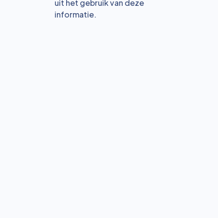
uit het gebruik van deze
informatie.
Bekijk alle blogs
Reservering
Wil je padel spelen in Swalmen? Ontdek hoe je een
baan boekt, wat het kost en wanneer je het beste kunt
reserveren.