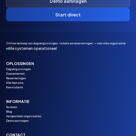
Demo aanvragen
Start direct
Online verkoop van dagvergunningen, tickets enreserveringen — voor elke organisatie.
Alle systemen operationeel
OPLOSSINGEN
Dagvergunningen
Evenementen
Reserveringen
Alle features
Kennisbank
INFORMATIE
Tarieven
Blog
Aangesloten organisaties
Demo aanvragen
CONTACT