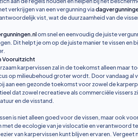
 zich aan de regels houden en helpen bij het bescher
het verkrijgen van een vergunning via
dagvergunninge
rantwoordelijk vist, wat de duurzaamheid van de visse
rgunningen.nl
om snel en eenvoudig de juiste vergun
jgen. Dit helpt je om op de juiste manier te vissen en b
r.
 Vooruitzicht
urzaam karpervissen zal in de toekomst alleen maar 
cus op milieubehoud groter wordt. Door vandaag al v
bij aan een gezonde toekomst voor zowel de karperpo
ntieel dat zowel recreatieve als commerciële vissers z
atuur en de visstand.
sen is niet alleen goed voor de vissen, maar ook voor
 met de ecologie van je vislocatie en verantwoord te 
lezier van karpervissen kunt blijven ervaren. Vergeet n