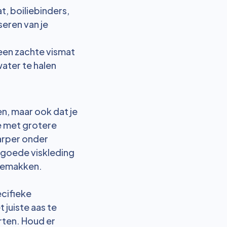
t, boiliebinders,
seren van je
r een zachte vismat
water te halen
en, maar ook dat je
je met grotere
karper onder
 goede viskleding
ngemakken.
ecifieke
 juiste aas te
orten. Houd er