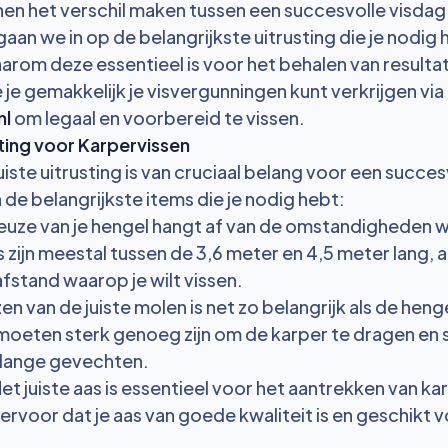
nnen het verschil maken tussen een succesvolle visda
 gaan we in op de belangrijkste uitrusting die je nodig
arom deze essentieel is voor het behalen van resulta
e je gemakkelijk je visvergunningen kunt verkrijgen via
nl
om legaal en voorbereid te vissen.
sting voor Karpervissen
uiste uitrusting is van cruciaal belang voor een succe
n de belangrijkste items die je nodig hebt:
keuze van je hengel hangt af van de omstandigheden waa
zijn meestal tussen de 3,6 meter en 4,5 meter lang, a
afstand waarop je wilt vissen.
zen van de juiste molen is net zo belangrijk als de henge
oeten sterk genoeg zijn om de karper te dragen en 
s lange gevechten.
Het juiste aas is essentieel voor het aantrekken van ka
 ervoor dat je aas van goede kwaliteit is en geschikt 