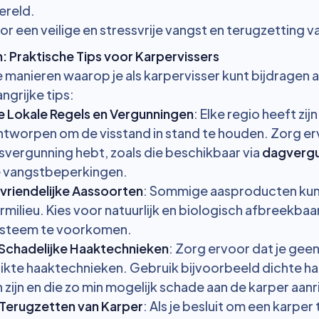
reld.
r een veilige en stressvrije vangst en terugzetting v
: Praktische Tips voor Karpervissers
nde manieren waarop je als karpervisser kunt bijdragen
angrijke tips:
 Lokale Regels en Vergunningen
: Elke regio heeft zij
ontworpen om de visstand in stand te houden. Zorg ervo
svergunning hebt, zoals die beschikbaar via
dagvergu
e vangstbeperkingen.
uvriendelijke Aassoorten
: Sommige aasproducten kunn
milieu. Kies voor natuurlijk en biologisch afbreekba
ysteem te voorkomen.
Schadelijke Haaktechnieken
: Zorg ervoor dat je gee
kte haaktechnieken. Gebruik bijvoorbeeld dichte hak
 zijn en die zo min mogelijk schade aan de karper aanr
Terugzetten van Karper
: Als je besluit om een karper