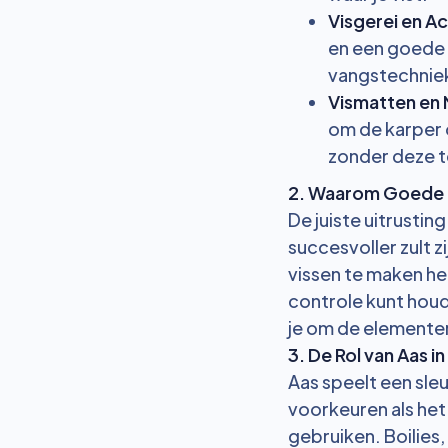
Visgerei en A
en een goede v
vangstechnie
Vismatten en 
om de karper o
zonder deze 
2. Waarom Goede U
De juiste uitrustin
succesvoller zult z
vissen te maken he
controle kunt houd
je om de elementen
3. De Rol van Aas i
Aas speelt een sleu
voorkeuren als het 
gebruiken. Boilies,