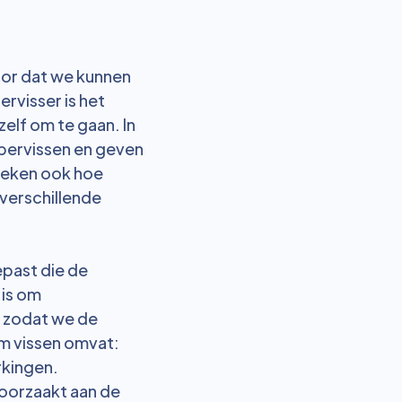
voor dat we kunnen
ervisser is het
elf om te gaan. In
rpervissen en geven
reken ook hoe
 verschillende
epast die de
 is om
, zodat we de
am vissen omvat:
rkingen.
roorzaakt aan de