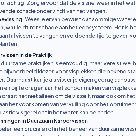
orzichtig. Zorg ervoor dat de vis snel weer in het wa
jvende schade ondervindt van het vangen.
evissing
: Wees je ervan bewust dat sommige watere
, wat leidt tot schade aan het ecosysteem. Het is be
antal vissen te vangen en voldoende tijd te geven v
planten.
vissen in de Praktijk
duurzame praktijken is eenvoudig, maar vereist wel 
n je bijvoorbeeld kiezen voor visplekken die bekend st
. Daarnaast kun je als visser je eigen gedrag aanpas
ten en bij te dragen aan het schoonmaken van visplekk
 draait het niet alleen om de vis zelf, maar ook om he
j aan het voorkomen van vervuiling door het opruimen
lastic visgerei dat in het water kan belanden.
unningen in Duurzaam Karpervissen
elen een cruciale rol in het beheer van duurzame visse