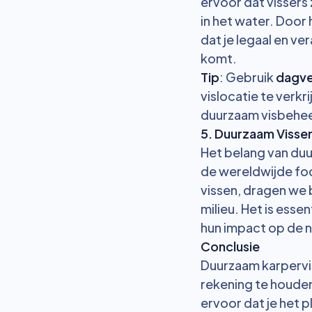
ervoor dat vissers
in het water. Door 
dat je legaal en ve
komt.
Tip
: Gebruik
dagve
vislocatie te verkri
duurzaam visbehee
5. Duurzaam Vissen
Het belang van du
de wereldwijde fo
vissen, dragen we 
milieu. Het is esse
hun impact op de n
Conclusie
Duurzaam karpervis
rekening te houden
ervoor dat je het p