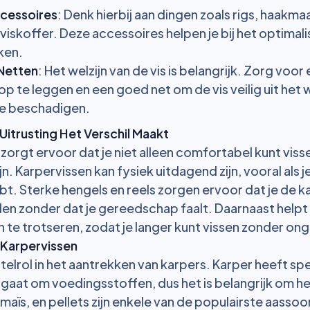
ccessoires
: Denk hierbij aan dingen zoals rigs, haakmaa
iskoffer. Deze accessoires helpen je bij het optimali
ken.
Netten
: Het welzijn van de vis is belangrijk. Zorg voo
p te leggen en een goed net om de vis veilig uit het 
te beschadigen.
itrusting Het Verschil Maakt
g zorgt ervoor dat je niet alleen comfortabel kunt viss
ijn. Karpervissen kan fysiek uitdagend zijn, vooral als 
bt. Sterke hengels en reels zorgen ervoor dat je de 
en zonder dat je gereedschap faalt. Daarnaast helpt
 te trotseren, zodat je langer kunt vissen zonder o
n Karpervissen
telrol in het aantrekken van karpers. Karper heeft sp
gaat om voedingsstoffen, dus het is belangrijk om het
 maïs, en pellets zijn enkele van de populairste aasso