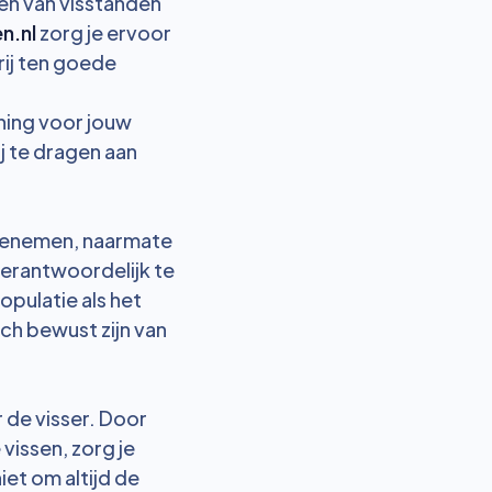
men van visstanden
n.nl
zorg je ervoor
rij ten goede
ning voor jouw
ij te dragen aan
toenemen, naarmate
erantwoordelijk te
pulatie als het
ich bewust zijn van
 de visser. Door
vissen, zorg je
iet om altijd de