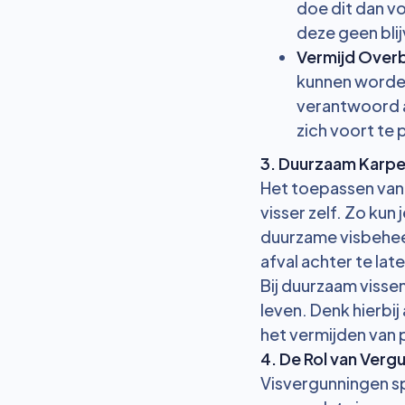
doe dit dan vo
deze geen bli
Vermijd Overb
kunnen worden
verantwoord a
zich voort te 
3. Duurzaam Karper
Het toepassen van 
visser zelf. Zo ku
duurzame visbeheer
afval achter te la
Bij duurzaam vissen
leven. Denk hierbi
het vermijden van p
4. De Rol van Verg
Visvergunningen sp