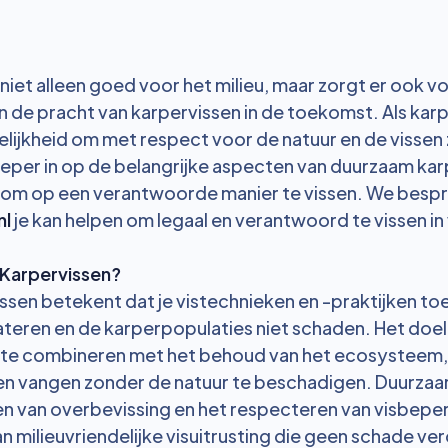
 niet alleen goed voor het milieu, maar zorgt er ook 
n de pracht van karpervissen in de toekomst. Als karp
ijkheid om met respect voor de natuur en de vissen z
ieper in op de belangrijke aspecten van duurzaam ka
s om op een verantwoorde manier te vissen. We besp
nl
je kan helpen om legaal en verantwoord te vissen in
 Karpervissen?
sen betekent dat je vistechnieken en -praktijken to
teren en de karperpopulaties niet schaden. Het doel
en te combineren met het behoud van het ecosysteem
ven vangen zonder de natuur te beschadigen. Duurza
 van overbevissing en het respecteren van visbepe
n milieuvriendelijke visuitrusting die geen schade ve