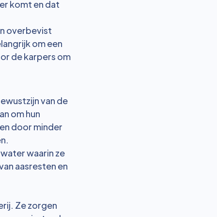
ter komt en dat
n overbevist
langrijk om een
oor de karpers om
bewustzijn van de
aan om hun
sen door minder
en.
t water waarin ze
 van aasresten en
rij. Ze zorgen