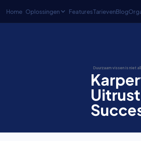
Home
Oplossingen
Features
Tarieven
Blog
Orga
Duurzaam vissen is niet al
Karper
Uitrust
Succe