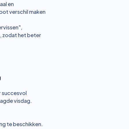
gaal en
oot verschil maken
rvissen",
, zodat het beter
g
r succesvol
laagde visdag.
ing te beschikken.