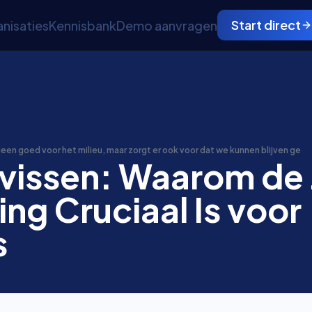
Start direct
nisaties
Kennisbank
Demo aanvragen
leen goed voor het milieu, maar zorgt er ook voor dat we kunnen blijven ge
vissen: Waarom de 
ing Cruciaal Is voor
s