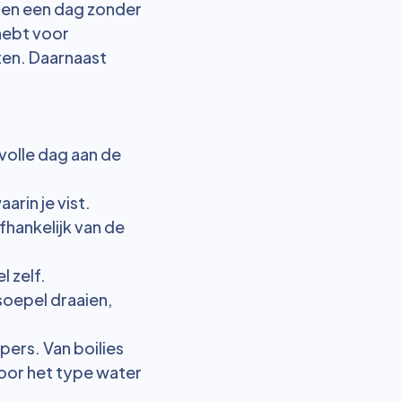
g en een dag zonder
 hebt voor
ten. Daarnaast
svolle dag aan de
rin je vist.
fhankelijk van de
l zelf.
soepel draaien,
rpers. Van boilies
voor het type water