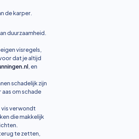
an de karper.
 aan duurzaamheid.
n eigen visregels,
or dat je altijd
nningen.nl
, en
en schadelijk zijn
ar aas om schade
n vis verwondt
en die makkelijk
ichten.
 terug te zetten,