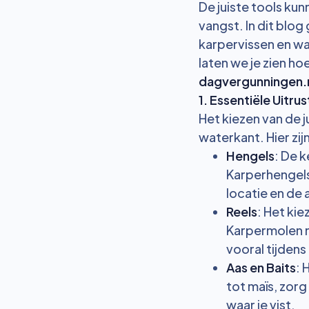
De juiste tools ku
vangst. In dit blog
karpervissen en wa
laten we je zien ho
dagvergunningen.
1. Essentiële Uitru
Het kiezen van de j
waterkant. Hier zij
Hengels
: De 
Karperhengels 
locatie en de 
Reels
: Het kie
Karpermolen m
vooral tijden
Aas en Baits
: 
tot maïs, zorg
waar je vist.