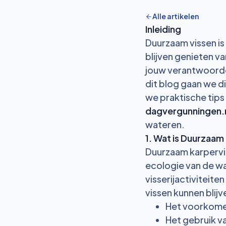
Alle artikelen
Inleiding
Duurzaam vissen is
blijven genieten va
jouw verantwoordel
dit blog gaan we d
we praktische tip
dagvergunningen.
wateren.
1. Wat is Duurzaam
Duurzaam karpervis
ecologie van de wa
visserijactiviteit
vissen kunnen blij
Het voorkomen
Het gebruik va