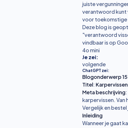
juiste vergunninge
verantwoord kunt v
voor toekomstige 
Deze blog is geop
"verantwoord visse
vindbaar is op Goo
4o mini
Je zei:
volgende
ChatGPT zei:
Blogonderwerp 15: 
Titel
:
Karpervissen:
Meta beschrijving
:
karpervissen. Van 
Vergelijk en bestel
Inleiding
Wanneer je gaat kar