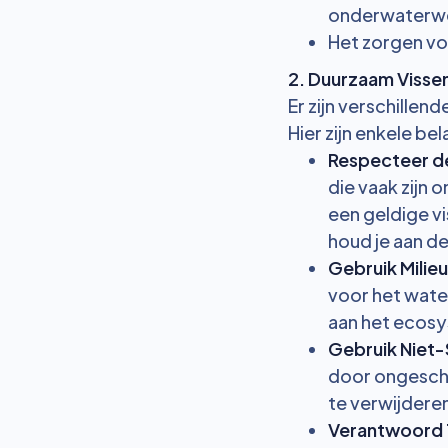
onderwaterwe
Het zorgen voo
2. Duurzaam Vissen
Er zijn verschille
Hier zijn enkele bel
Respecteer de
die vaak zijn 
een geldige vi
houd je aan d
Gebruik Milie
voor het water
aan het ecos
Gebruik Niet-
door ongeschi
te verwijderen
Verantwoord 