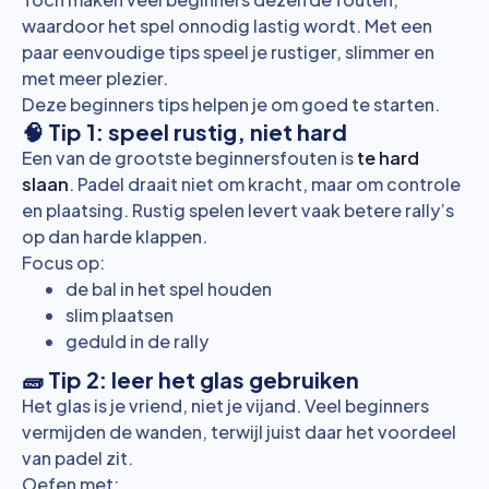
waardoor het spel onnodig lastig wordt. Met een
paar eenvoudige tips speel je rustiger, slimmer en
met meer plezier.
Deze beginners tips helpen je om goed te starten.
🧠 Tip 1: speel rustig, niet hard
Een van de grootste beginnersfouten is
te hard
slaan
. Padel draait niet om kracht, maar om controle
en plaatsing. Rustig spelen levert vaak betere rally’s
op dan harde klappen.
Focus op:
de bal in het spel houden
slim plaatsen
geduld in de rally
🧱 Tip 2: leer het glas gebruiken
Het glas is je vriend, niet je vijand. Veel beginners
vermijden de wanden, terwijl juist daar het voordeel
van padel zit.
Oefen met: