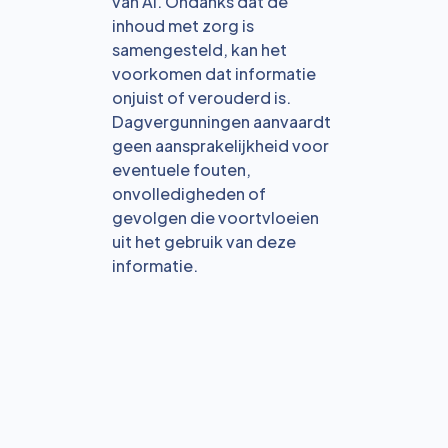
van AI. Ondanks dat de
inhoud met zorg is
samengesteld, kan het
voorkomen dat informatie
onjuist of verouderd is.
Dagvergunningen aanvaardt
geen aansprakelijkheid voor
eventuele fouten,
onvolledigheden of
gevolgen die voortvloeien
uit het gebruik van deze
informatie.
Bekijk alle blogs