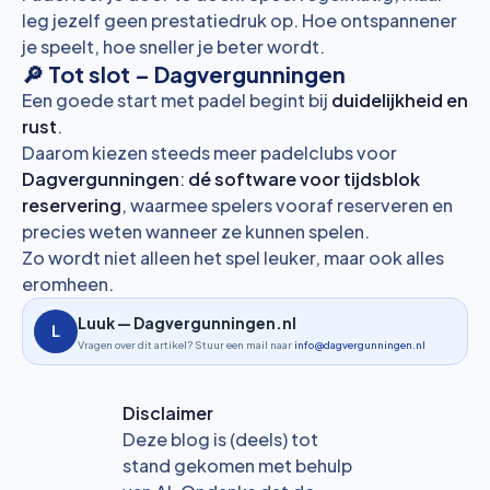
leg jezelf geen prestatiedruk op. Hoe ontspannener
je speelt, hoe sneller je beter wordt.
🔎 Tot slot – Dagvergunningen
Een goede start met padel begint bij
duidelijkheid en
rust
.
Daarom kiezen steeds meer padelclubs voor
Dagvergunningen
:
dé software voor tijdsblok
reservering
, waarmee spelers vooraf reserveren en
precies weten wanneer ze kunnen spelen.
Zo wordt niet alleen het spel leuker, maar ook alles
eromheen.
Luuk — Dagvergunningen.nl
Vragen over dit artikel? Stuur een mail naar
info@dagvergunningen.nl
Disclaimer
Deze blog is (deels) tot
stand gekomen met behulp