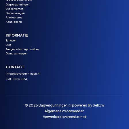
Dagvergunningen
Evenementen
Reserveringen
Alle features
Kennisbank
INFORMATIE
Tarieven
Blog
Aangesloten organisaties
Demo aanvragen
CONTACT
info@dagvergunningen.nl
KvK: 88551064
© 2026 Dagvergunningen.nl powered by
Sellow
Algemene voorwaarden
Verwerkersovereenkomst