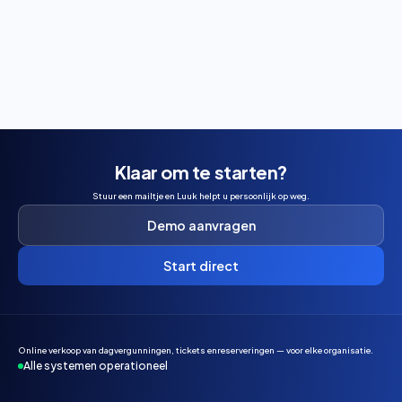
Wil je padel spelen in Maasbree? Ontdek hoe je een
baan boekt, wat het kost en wanneer je het beste kunt
reserveren.
Klaar om te starten?
Stuur een mailtje en Luuk helpt u persoonlijk op weg.
Demo aanvragen
Start direct
Online verkoop van dagvergunningen, tickets enreserveringen — voor elke organisatie.
Alle systemen operationeel