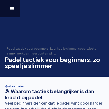
Padel tactiek voor beginners. Leer hoe je slimmer speelt, beter
samenwerkt en meer punten wint.
Padel tactiek voor beginners: zo
speel je slimmer
Alle artikelen
🎾 Waarom tactiek belangrijker is dan
kracht bij padel
Veel beginners denken dat je padel wint door harder
te slaan. In werkelijkheid win je de meeste punten