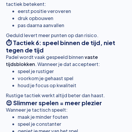
tactiek betekent:
eerst positie veroveren
druk opbouwen
pas daarna aanvallen
Geduld levert meer punten op dan risico.
⏱️ Tactiek 6: speel binnen de tijd, niet
tegen de tijd
Padel wordt vaak gespeeld binnen
vaste
tijdsblokken
. Wanneer je dat accepteert:
speel je rustiger
voorkom je gehaast spel
houd je focus op kwaliteit
Rustige tactiek werkt altijd beter dan haast.
😌 Slimmer spelen = meer plezier
Wanneer je tactisch speelt:
maak je minder fouten
speel je constanter
geniet je meer van het spel