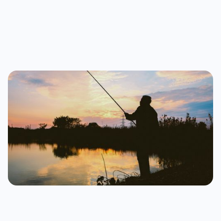
Brabant
Naast de wateren van HSV Ons Genoegen zijn er in
Noord-Brabant nog veel meer vismogelijkheden.
Ontdek andere vijvers in de regio en plan je volgende
visdag via:
🔗
Visvijvers in Noord-Brabant