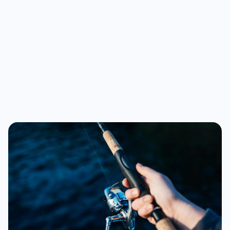
VISpas?
Een VISpas is vooral geschikt voor frequente vissers.
Maar wil je gewoon af en toe vissen? Dan is een
dagpas veel eenvoudiger.
✔️ Geen verplicht lidmaatschap
✔️ Geen jaarlijkse incasso
✔️ Je regelt het direct online – ook mobiel
➡️
Meer info over de visvergunning
Bekijk alle verenigingen
