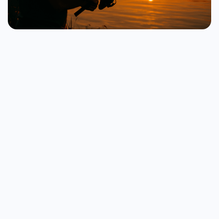
Waar kan ik vissen met een dagpas?
Met een dagpas kun je terecht op vijvers en wateren
die aangesloten zijn bij Dagvergunningen.nl. Deze
locaties zijn verspreid over heel Nederland en zijn
vaak goed bereikbaar en onderhouden.
➡️
Bekijk alle visvijvers
Bekijk alle visverenigingen
