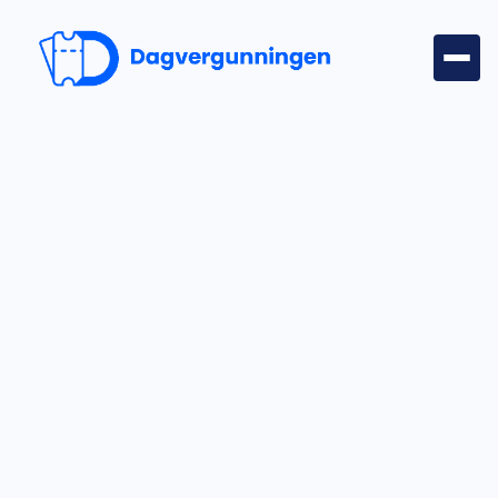
Vergunningen beheren
Alles over het aanmaken, aanpassen en publiceren van
dagvergunningen. Inclusief tips voor prijsinstellingen,
geldigheid en beperkingen.