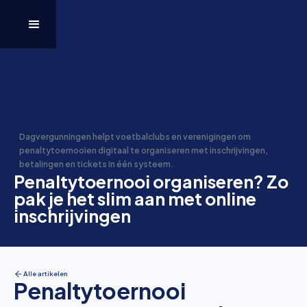
Dagvergunningen helpt voetbalclubs en verenigingen om
penaltytoernooien digitaal te organiseren met inschrijvingen,
betalingen en tickets in één systeem.
Penaltytoernooi organiseren? Zo
pak je het slim aan met online
inschrijvingen
Alle artikelen
Penaltytoernooi