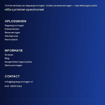
Online verkoop van dagvergunningen, tickets enreserveringen — voor elke organisatie.
Alle systemen operationeel
OPLOSSINGEN
Dagvergunningen
Evenementen
Reserveringen
Alle features
Kennisbank
INFORMATIE
Tarieven
Blog
Aangesloten organisaties
Demo aanvragen
CONTACT
info@dagvergunningen.nl
KvK: 88551064